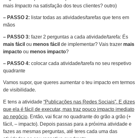
mais
Impacto
na satisfação dos teus clientes? outro)
– PASSO 2:
listar todas as atividades/tarefas que tens em
mãos
– PASSO 3:
fazer 2 perguntas a cada atividade/tarefa: És
mais fácil
ou
menos fácil
de implementar? Vais trazer
mais
impacto
ou
menos impacto
?
– PASSO 4:
colocar cada atividade/tarefa no seu respetivo
quadrante
Vamos supor, que queres aumentar o teu impacto em termos
de visibilidade.
E tens a atividade
“Publicações nas Redes Sociais”. E dizes
que ela é fácil de executar, mas traz pouco impacto imediato
ao negócio
. Então, vai ficar no quadrante do grão a grão (+
fácil, – impacto). Depois passas para a próxima atividade e
fazes as mesmas perguntas, até teres cada uma das