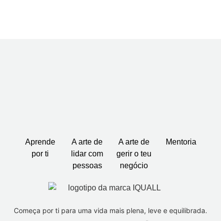
Aprende
A arte de
A arte de
Mentoria
por ti
lidar com
gerir o teu
pessoas
negócio
Começa por ti para uma vida mais plena, leve e equilibrada.