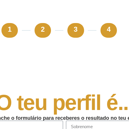
1
2
3
4
O teu perfil é..
che o formulário para receberes o resultado no teu 